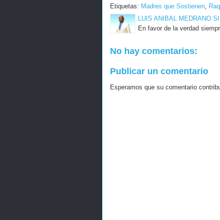
Etiquetas:
Madres que Sostienen
,
Raq
LUIS ANIBAL MEDRANO S
En favor de la verdad siempr
No hay comentarios:
Publicar un comentario
Esperamos que su comentario contribuy