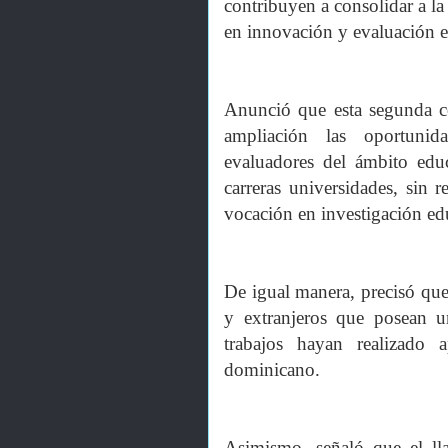
contribuyen a consolidar a l
en innovación y evaluación e
Anunció que esta segunda co
ampliación las oportunid
evaluadores del ámbito educ
carreras universidades, sin r
vocación en investigación ed
De igual manera, precisó qu
y extranjeros que posean un
trabajos hayan realizado a
dominicano.
Asimismo, señaló que el lla