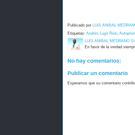
Publicado por
LUIS ANIBAL MEDRAN
Etiquetas:
Andrés Lugo Risk
,
Autopist
LUIS ANIBAL MEDRANO S
En favor de la verdad siempr
No hay comentarios:
Publicar un comentario
Esperamos que su comentario contribuy