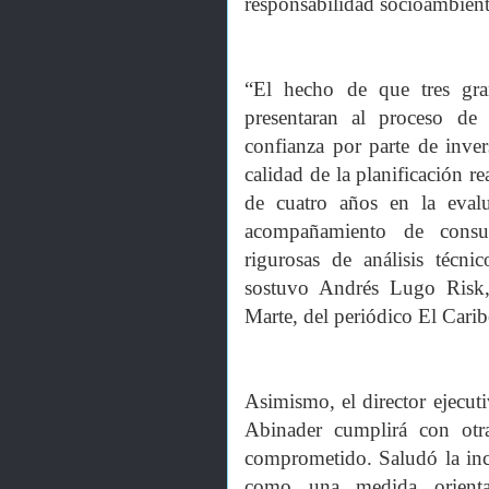
responsabilidad socioambient
“El hecho de que tres gran
presentaran al proceso de 
confianza por parte de invers
calidad de la planificación 
de cuatro años en la evalu
acompañamiento de consul
rigurosas de análisis técnic
sostuvo Andrés Lugo Risk, 
Marte, del periódico El Carib
Asimismo, el director ejecut
Abinader cumplirá con ot
comprometido. Saludó la inc
como una medida orienta