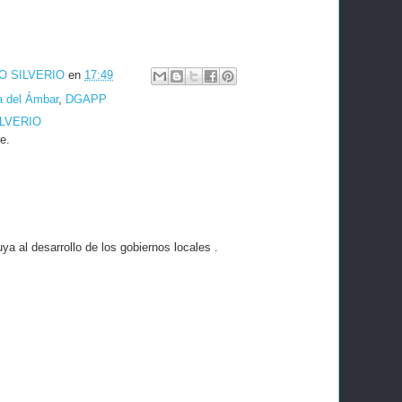
O SILVERIO
en
17:49
a del Ámbar
,
DGAPP
ILVERIO
e.
a al desarrollo de los gobiernos locales .