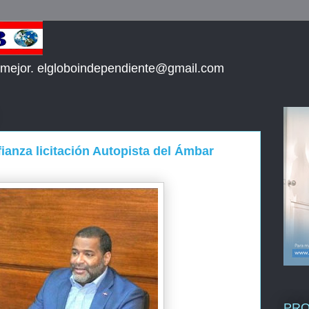
 mejor. elgloboindependiente@gmail.com
anza licitación Autopista del Ámbar
PR