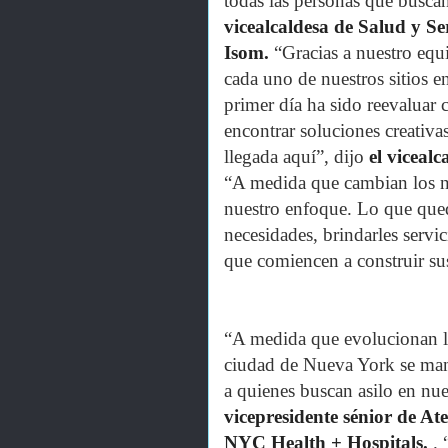
todas las personas que busca
vicealcaldesa de Salud y S
Isom.
“Gracias a nuestro equi
cada uno de nuestros sitios en
primer día ha sido reevaluar c
encontrar soluciones creativas 
llegada aquí”, dijo
el viceal
“A medida que cambian los n
nuestro enfoque. Lo que qued
necesidades, brindarles servic
que comiencen a construir su
“A medida que evolucionan la
ciudad de Nueva York se man
a quienes buscan asilo en nues
vicepresidente sénior de A
NYC Health + Hospitals.
. 