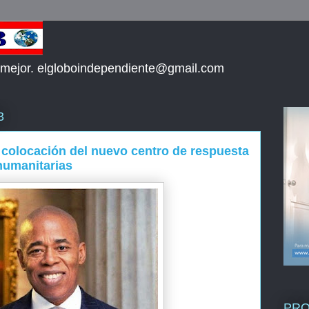
 mejor. elgloboindependiente@gmail.com
3
 colocación del nuevo centro de respuesta
humanitarias
PR