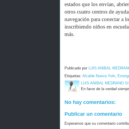
estados que los envían, abri
otros cuatro centros de ayuda
navegación para conectar a los
inscribiendo niños en escuel
más.
Publicado por
LUIS ANIBAL MEDRAN
Etiquetas:
Alcalde Nueva York
,
Emerg
LUIS ANIBAL MEDRANO S
En favor de la verdad siempr
No hay comentarios:
Publicar un comentario
Esperamos que su comentario contribuy