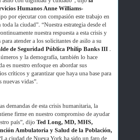
n asilo con dignidad y cuidado”, dijo
la
ervicios Humanos Anne Williams-
po por ejecutar con compasión este trabajo en
 toda la ciudad”. “Nuestra estrategia desde el
ontinuamente nuestra respuesta a esta crisis y
para atender a los solicitantes de asilo a su
calde de Seguridad Pública Philip Banks III
.
úmeros y la demografía, también lo hace
a es nuestro enfoque en abordar sus
ios críticos y garantizar que haya una base para
s nuevas vidas”.
s demandas de esta crisis humanitaria, la
tiene firme en nuestro compromiso de ayudar
tro país”, dijo
Ted Long, MD, MHS,
tención Ambulatoria y Salud de la Población,
“La ciudad de Nueva York ha sido un faro de