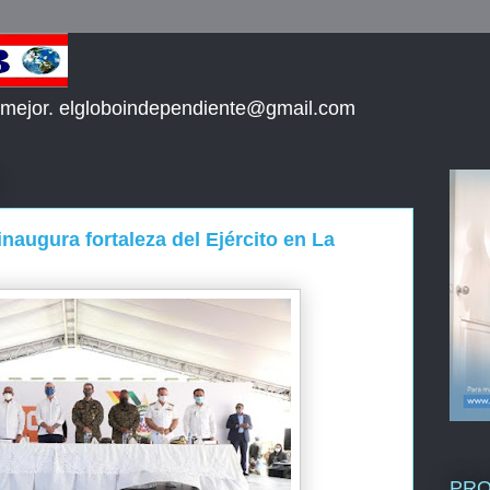
 mejor. elgloboindependiente@gmail.com
naugura fortaleza del Ejército en La
PR