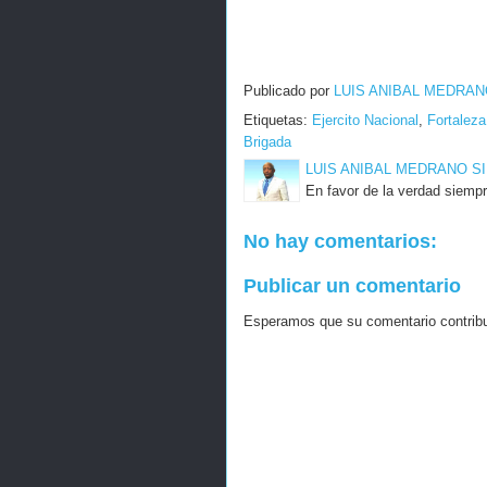
Publicado por
LUIS ANIBAL MEDRAN
Etiquetas:
Ejercito Nacional
,
Fortaleza
Brigada
LUIS ANIBAL MEDRANO S
En favor de la verdad siempr
No hay comentarios:
Publicar un comentario
Esperamos que su comentario contribuy