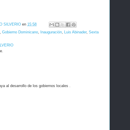
O SILVERIO
en
15:58
,
Gobierno Dominicano
,
Inauguración
,
Luis Abinader
,
Sexta
ILVERIO
e.
a al desarrollo de los gobiernos locales .