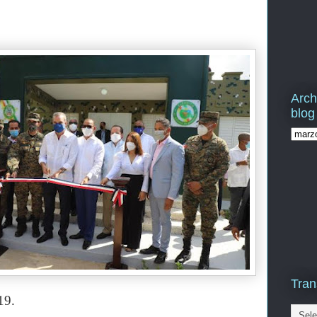
Arch
blog
Tran
19.