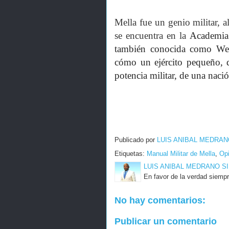
Mella fue un genio militar, 
se encuentra en la
Academia 
también conocida como West
cómo un ejército pequeño, 
potencia militar, de una naci
Publicado por
LUIS ANIBAL MEDRAN
Etiquetas:
Manual Militar de Mella
,
Opi
LUIS ANIBAL MEDRANO S
En favor de la verdad siempr
No hay comentarios:
Publicar un comentario