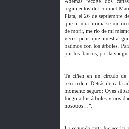
Además recoge dos cartas
regimientos del coronel Mar
Plata, el 26 de septiembre 
que ni una broma se me ocur
de morir, me río de mí mismo.
veces peor que nuestra gue
batimos con los árboles. Pa
por los flancos, por la vangua
Te ciñen en un círculo de f
retroceden. Detrás de cada á
momento seguro: Oyes silbar
fuego a los árboles y nos da
nosotros…”.
La segunda carta fue escrita 