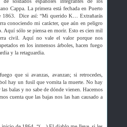
 de soldados españoles integrantes de los
iano Cappa. La primera está fechada en Puerto
de 1863. Dice así: “Mi querido K… Extrañarás
ra conociendo mi carácter, que aún en peligro
 Aquí sólo se piensa en morir. Esto es cien mil
rra civil. Aquí no vale el valor porque nos
rapetados en los inmensos árboles, hacen fuego
rdia y la retaguardia.
uego que si avanzas, avanzan; si retrocedes,
rbol hay un fusil que vomita la muerte. No hay
 las balas y no sabe de dónde vienen. Hacemos
mos cuenta que las bajas nos las han causado a
a inicio de 1864. “(…) El diablo me lleve, si les