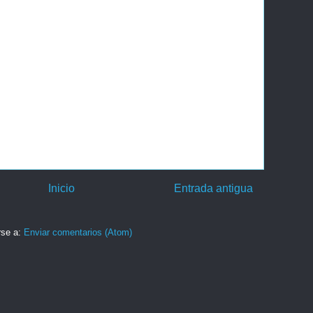
Inicio
Entrada antigua
rse a:
Enviar comentarios (Atom)