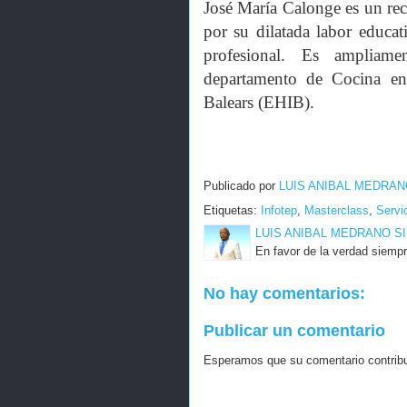
José María Calonge es un rec
por su dilatada labor educat
profesional. Es ampliam
departamento de Cocina en l
Balears (EHIB).
Publicado por
LUIS ANIBAL MEDRAN
Etiquetas:
Infotep
,
Masterclass
,
Servi
LUIS ANIBAL MEDRANO S
En favor de la verdad siempr
No hay comentarios:
Publicar un comentario
Esperamos que su comentario contribuy