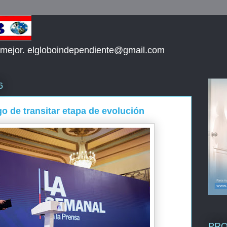
 mejor. elgloboindependiente@gmail.com
6
o de transitar etapa de evolución
PR