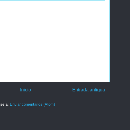
Inicio
Entrada antigua
rse a:
Enviar comentarios (Atom)