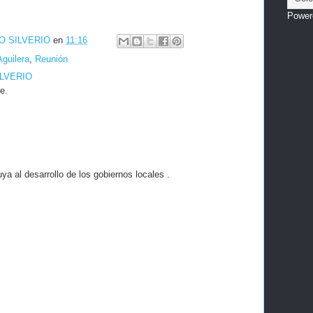
Power
O SILVERIO
en
11:16
guilera
,
Reunión
ILVERIO
e.
a al desarrollo de los gobiernos locales .