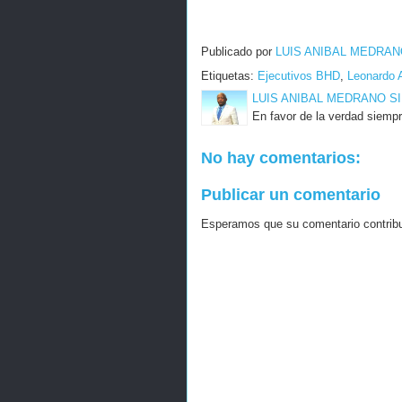
Publicado por
LUIS ANIBAL MEDRAN
Etiquetas:
Ejecutivos BHD
,
Leonardo A
LUIS ANIBAL MEDRANO S
En favor de la verdad siempr
No hay comentarios:
Publicar un comentario
Esperamos que su comentario contribuy