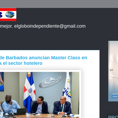
 mejor. elgloboindependiente@gmail.com
de Barbados anuncian Master Class en
 el sector hotelero
PR