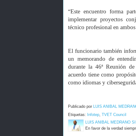
“Este encuentro forma par
implementar proyectos con
técnico profesional en ambos 
El funcionario también infor
un memorando de entendi
durante la 46ª Reunión de
acuerdo tiene como propósito
como idiomas y cibersegurid
Publicado por
LUIS ANIBAL MEDRAN
Etiquetas:
Infotep
,
TVET Council
LUIS ANIBAL MEDRANO S
En favor de la verdad siempr