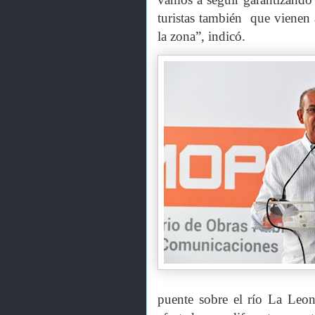
turistas también que vienen a
la zona”, indicó.
puente sobre el río La Leon