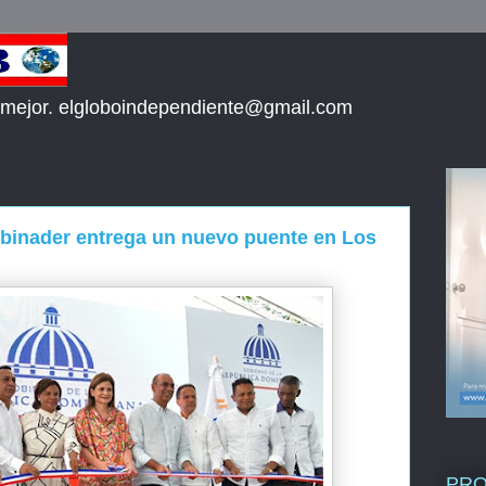
 mejor. elgloboindependiente@gmail.com
Abinader entrega un nuevo puente en Los
PR