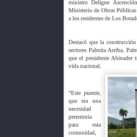
ministro Deligne Ascención
Ministerio de Obras Públicas
a los residentes de Los Bota
Destacó que la construcción
sectores Palmita Arriba, Pa
que el presidente Abinader t
vida nacional.
“Este puente,
que era una
necesidad
perentoria
para esta
comunidad,