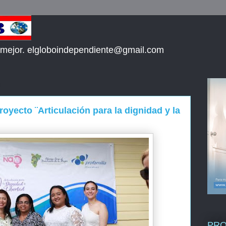
 mejor. elgloboindependiente@gmail.com
oyecto ¨Articulación para la dignidad y la
PR