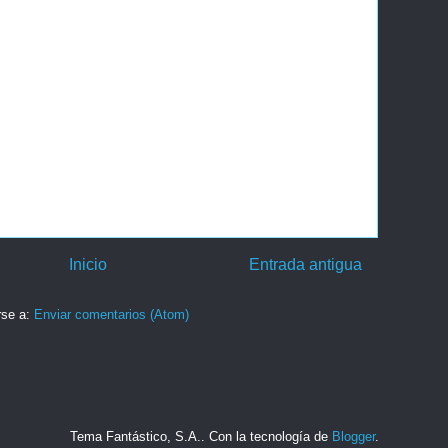
Inicio
Entrada antigua
rse a:
Enviar comentarios (Atom)
Tema Fantástico, S.A.. Con la tecnología de
Blogger
.