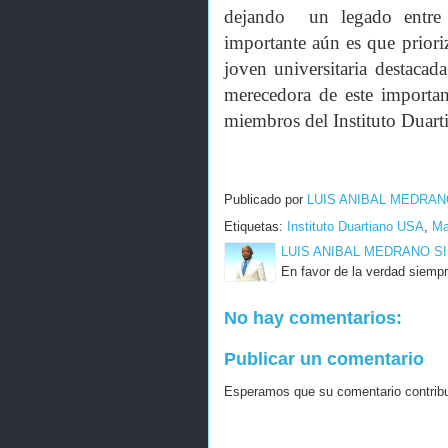
dejando un legado entre 
importante aún es que prior
joven universitaria destaca
merecedora de este importan
miembros del Instituto Duart
Publicado por
LUIS ANIBAL MEDRAN
Etiquetas:
Instituto Duartiano USA
,
Ma
LUIS ANIBAL MEDRANO S
En favor de la verdad siempr
No hay comentarios:
Publicar un comentario
Esperamos que su comentario contribuy