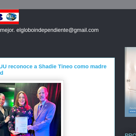
 mejor. elgloboindependiente@gmail.com
E UU reconoce a Shadie Tineo como madre
ad
PR