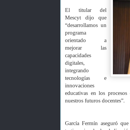
El titular del
Mescyt dijo que
“desarrollamos un
programa
orientado a
mejorar las
capacidades
digitales,
integrando
tecnologías e
innovaciones
educativas en los procesos 
nuestros futuros docentes”.
García Fermín aseguró que 