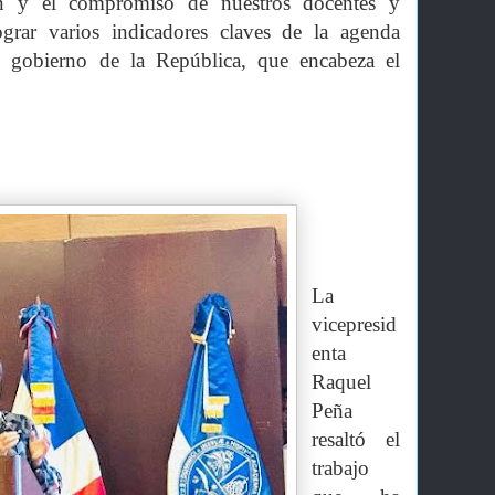
ón y el compromiso de nuestros docentes y
ograr varios indicadores claves de la agenda
l gobierno de la República, que encabeza el
La
vicepresid
enta
Raquel
Peña
resaltó el
trabajo