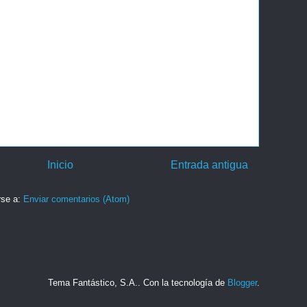
Inicio
Entrada antigua
rse a:
Enviar comentarios (Atom)
Tema Fantástico, S.A.. Con la tecnología de
Blogger
.