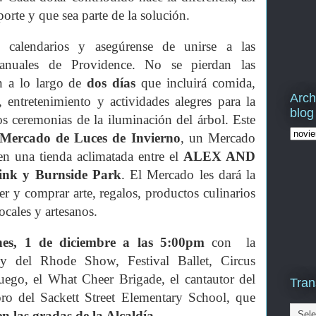
porte y que sea parte de la solución.
 calendarios y asegúrense de unirse a las
s anuales de Providence.
No se pierdan las
án a lo largo de
dos días
que incluirá comida,
Arch
, entretenimiento y actividades alegres para la
blog
os ceremonias de la iluminación del árbol. Este
Mercado de Luces de Invierno
, un Mercado
 en una tienda aclimatada entre el
ALEX AND
rink y Burnside Park
. El Mercado les dará la
er y comprar arte, regalos, productos culinarios
locales y artesanos.
nes, 1 de diciembre a las 5:00pm
con la
y del Rhode Show, Festival Ballet, Circus
uego, el What Cheer Brigade, el cantautor del
Tran
ro del Sackett Street Elementary School, que
en las gradas de la Alcaldía
.