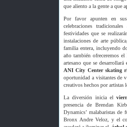
que aliento a la gente a que a
Por favor apunten en sus
celebraciones tradicionale
festividades que se realizar
instalaciones de arte pública
familia entera, incluyendo d
año también ofreceremos el
artesano que se desarrollará
ANI City Center skating 
oportunidad a visitantes de v
creativos hechos por artistas 
La diversión inicia el
vier
presencia de Brendan Kirb
Dynamics’ malabaristas de f
Bronx Andre Veloz, y el co
ayudará a iluminar el
árbol 