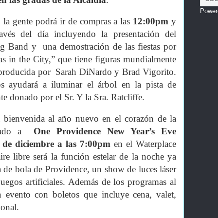
Power
e
la gente podrá ir de compras a las
12:00pm
y
ravés del día incluyendo la presentación del
g Band y una demostración de las fiestas por
as in the City,” que tiene figuras mundialmente
s producida por Sarah DiNardo y Brad Vigorito.
ayudará a iluminar el árbol en la pista de
e donado por el Sr. Y la Sra. Ratcliffe.
 bienvenida al año nuevo en el corazón de la
itado a
One Providence New Year’s Eve
 de diciembre a las 7:00pm
en el Waterplace
ire libre será la función estelar de la noche ya
a de bola de Providence, un show de luces láser
juegos artificiales. Además de los programas al
un evento con boletos que incluye cena, valet,
ional.