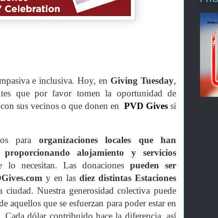
mpasiva e inclusiva.
Hoy, en
Giving Tuesday
,
entes que por favor tomen la oportunidad de
 con sus vecinos o que donen en
PVD Gives
si
dos para
organizaciones locales que han
 proporcionando alojamiento y servicios
e lo necesitan. Las donaciones
pueden ser
DGives.com
y en las
diez distintas Estaciones
la ciudad. Nuestra generosidad colectiva puede
 de aquellos que se esfuerzan para poder estar en
. Cada dólar contribuido hace la diferencia, así