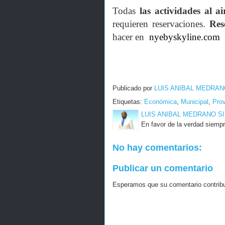
Todas
las actividades al ai
requieren reservaciones.
Res
hacer en
nyebyskyline.com
Publicado por
LUIS ANIBAL MEDRAN
Etiquetas:
Económica
,
Municipal
,
Pro
LUIS ANIBAL MEDRANO S
En favor de la verdad siempr
No hay comentarios:
Publicar un comentario
Esperamos que su comentario contribuy